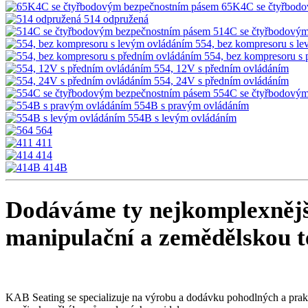
65K4C se čtyřbodo
514 odpružená
514C se čtyřbodovým
554, bez kompresoru s l
554, bez kompresoru s
554, 12V s předním ovládáním
554, 24V s předním ovládáním
554C se čtyřbodovým
554B s pravým ovládáním
554B s levým ovládáním
564
411
414
414B
Dodáváme ty
nejkomplexnějš
manipulační a zemědělskou t
KAB Seating se specializuje na výrobu a dodávku pohodlných a prak