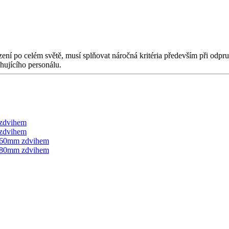
o celém světě, musí splňovat náročná kritéria především při odpruže
hujícího personálu.
 zdvihem
 zdvihem
s 60mm zdvihem
s 80mm zdvihem