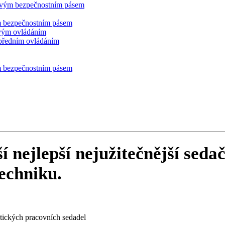
vým bezpečnostním pásem
 bezpečnostním pásem
evým ovládáním
 předním ovládáním
 bezpečnostním pásem
í
nejlepší
nejužitečnější
sedač
echniku.
tických pracovních sedadel