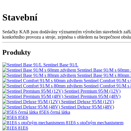
Stavební
Sedačky KAB jsou dodávány významným výrobcům stavebních zařízení p
konkrétního provozu a stroje, zejména s ohledem na bezpečnost obslu
Produkty
Sentinel Base 91/L
Sentinel Base 91/M s 60mm
Sentinel Base 91/M s 80mm
Sentinel Comfort 91/M 
Sentinel Comfort 91/M 
Sentinel Premium 95/M (12V)
Sentinel Premium 95/M (48V)
Sentinel Deluxe 95/M (12V)
Sentinel Deluxe 95/M (48V)
85E6 černá látka
85E6
81E6 s otočným mechanismem
81E6