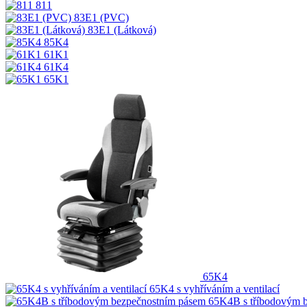
811
83E1 (PVC)
83E1 (Látková)
85K4
61K1
61K4
65K1
65K4
65K4 s vyhříváním a ventilací
65K4B s tříbodovým 