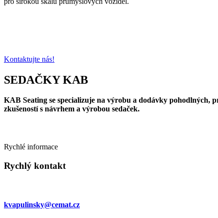
pro širokou škálu průmyslových vozidel.
Potřebujete poradit s výběrem
sedačky
pro
Jsme zde pro Vás. Vyberte si z naší nabídky sedaček pro stavební, ma
Kontaktujte nás!
SEDAČKY
KAB
KAB Seating se specializuje na výrobu a dodávky pohodlných, pra
zkušeností s návrhem a výrobou sedaček.
Rychlé informace
Rychlý kontakt
Martin Kvapulinský
kvapulinsky@cemat.cz
+420 605 367 142