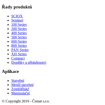
Řady produktů
SCIOX
Sentinel
100 Series
200 Series
400 Series
500 Series
600 Series
800 Series
PAN Series
XH Series
Compact
Doplňky a příslušenstvi
Aplikace
Stavební
Menší stavební
Zemědělské
Manipulační
© Copyright 2019 - Čemat s.r.o.