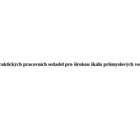
 váš stroj?
nipulační a zemědělské stroje.
ktických pracovních sedadel pro širokou škálu průmyslových vozide