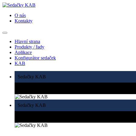
O nás
Kontakty
Hlavní strana
Produkty / řady
Aplikace
Konfigurátor sedaček
KAB
Sedačky KAB
Ergonomicky navržené sedačky do tvrdých pracovních podm
Sedačky KAB
Kompletní řešení sedaček pro stavební vozidla