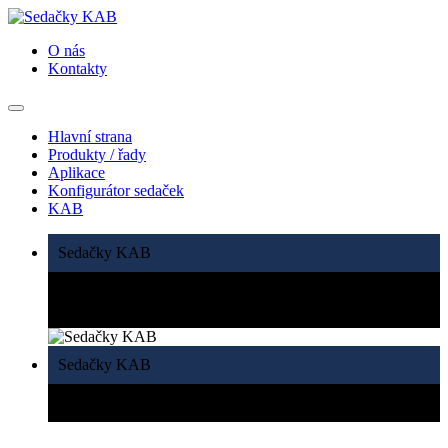
O nás
Kontakty
Hlavní strana
Produkty / řady
Aplikace
Konfigurátor sedaček
KAB
Sedačky KAB
Ergonomicky navržené sedačky do tvrdých pracovních
podmínek
Sedačky KAB
Kompletní řešení sedaček pro stavební vozidla