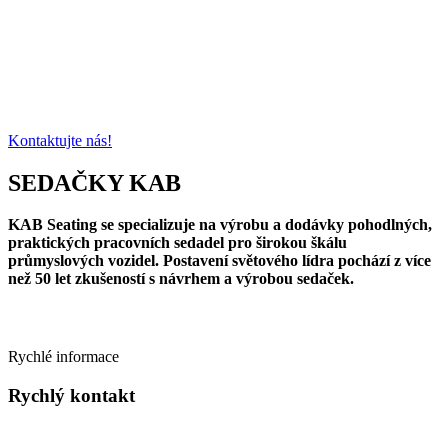
Potřebujete poradit s výběrem
sedačky
pro váš stroj?
Jsme zde pro Vás. Vyberte si z naší nabídky sedaček pro stavební,
manipulační a zemědělské stroje.
Kontaktujte nás!
SEDAČKY
KAB
KAB Seating se specializuje na výrobu a dodávky pohodlných,
praktických pracovních sedadel pro širokou škálu
průmyslových vozidel. Postavení světového lídra pochází z více
než 50 let zkušeností s návrhem a výrobou sedaček.
Rychlé informace
Rychlý kontakt
Martin Kvapulinský