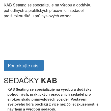
KAB Seating se specializuje na výrobu a dodávku
pohodlných a praktických pracovních sedadel
pro širokou škálu průmyslových vozidel.
Potřebujete poradit s výběrem
sedačky
pro váš stroj?
Jsme zde pro Vás. Vyberte si z naší nabídky sedaček pro
stavební, manipulační a zemědělské stroje.
Kontaktujte nás!
SEDAČKY
KAB
KAB Seating se specializuje na výrobu a dodávky
pohodlných, praktických pracovních sedadel pro
širokou škálu průmyslových vozidel. Postavení
světového lídra pochází z více než 50 let zkušeností s
návrhem a výrobou sedaček.