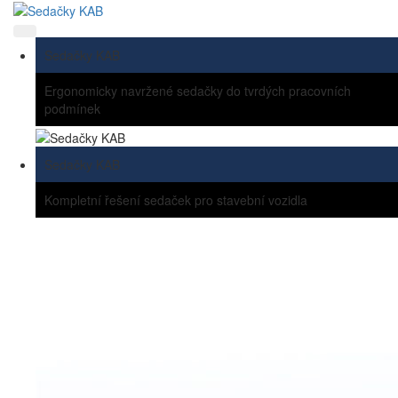
Sedačky KAB
Ergonomicky navržené sedačky do tvrdých pracovních
podmínek
Sedačky KAB
Kompletní řešení sedaček pro stavební vozidla