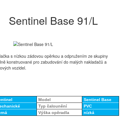
Sentinel Base 91/L
edačka s nízkou zádovou opěrkou a odpružením ze skupiny
álně konstruované pro zabudování do malých nakladačů a
ových vozidel.
ntinel
Model
Sentinel Base
echanické
Typ čalounění
PVC
erná
Výška opěradla
nízká